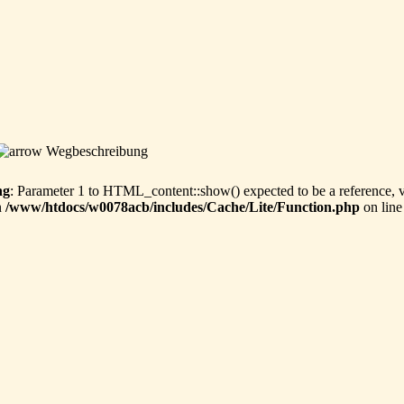
Wegbeschreibung
ng
: Parameter 1 to HTML_content::show() expected to be a reference, 
n
/www/htdocs/w0078acb/includes/Cache/Lite/Function.php
on lin