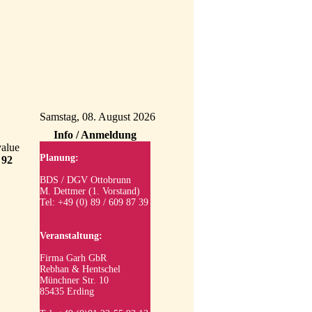
Samstag, 08. August 2026
Info / Anmeldung
value
Planung:
e
92
BDS / DGV Ottobrunn
M. Dettmer (1. Vorstand)
Tel: +49 (0) 89 / 609 87 39
Veranstaltung:
Firma Garh GbR
Rebhan & Hentschel
Münchner Str. 10
85435 Erding