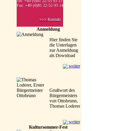
Tel: +49 (0)81 22-55 93 13
Fax: +49 (0)81 22-55 93 14
>>> Kontakt
Anmeldung
Hier finden Sie
die Unterlagen
zur Anmeldung
als Download
weiter
Grußwort des
Bürgermeisters
von Ottobrunn,
Thomas Loderer
weiter
Kultursommer-Fest