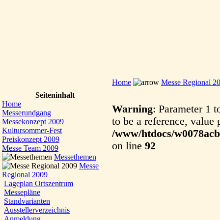
Home
Messe Regional 2
Seiteninhalt
Home
Warning
: Parameter 1 
Messerundgang
to be a reference, value 
Messekonzept 2009
Kultursommer-Fest
/www/htdocs/w0078acb/
Preiskonzept 2009
on line
92
Messe Team 2009
Messethemen
Messe
Regional 2009
Lageplan Ortszentrum
Messepläne
Standvarianten
Ausstellerverzeichnis
Anmeldung